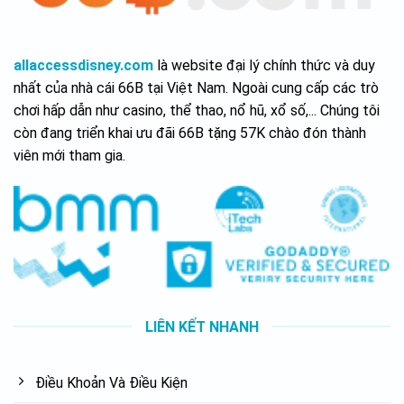
allaccessdisney.com
là website đại lý chính thức và duy
nhất của nhà cái 66B tại Việt Nam. Ngoài cung cấp các trò
chơi hấp dẫn như casino, thể thao, nổ hũ, xổ số,... Chúng tôi
còn đang triển khai ưu đãi 66B tặng 57K chào đón thành
viên mới tham gia.
LIÊN KẾT NHANH
Điều Khoản Và Điều Kiện