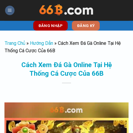
Skip
to
content
ĐĂNG NHẬP
ĐĂNG KÝ
Trang Chủ
»
Hướng Dẫn
»
Cách Xem Đá Gà Online Tại Hệ
Thống Cá Cược Của 66B
Cách Xem Đá Gà Online Tại Hệ
Thống Cá Cược Của 66B