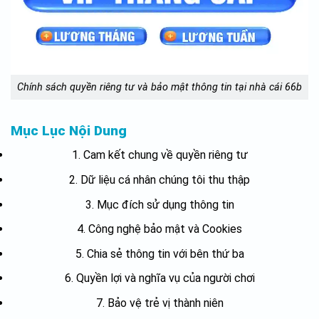
Chính sách quyền riêng tư và bảo mật thông tin tại nhà cái 66b
Mục Lục Nội Dung
1. Cam kết chung về quyền riêng tư
2. Dữ liệu cá nhân chúng tôi thu thập
3. Mục đích sử dụng thông tin
4. Công nghệ bảo mật và Cookies
5. Chia sẻ thông tin với bên thứ ba
6. Quyền lợi và nghĩa vụ của người chơi
7. Bảo vệ trẻ vị thành niên