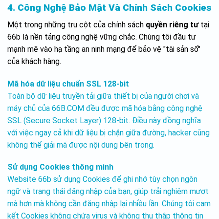
4. Công Nghệ Bảo Mật Và Chính Sách Cookies
Một trong những trụ cột của chính sách
quyền riêng tư
tại
66b là nền tảng công nghệ vững chắc. Chúng tôi đầu tư
mạnh mẽ vào hạ tầng an ninh mạng để bảo vệ "tài sản số"
của khách hàng.
Mã hóa dữ liệu chuẩn SSL 128-bit
Toàn bộ dữ liệu truyền tải giữa thiết bị của người chơi và
máy chủ của 66B.COM đều được mã hóa bằng công nghệ
SSL (Secure Socket Layer) 128-bit. Điều này đồng nghĩa
với việc ngay cả khi dữ liệu bị chặn giữa đường, hacker cũng
không thể giải mã được nội dung bên trong.
Sử dụng Cookies thông minh
Website 66b sử dụng Cookies để ghi nhớ tùy chọn ngôn
ngữ và trạng thái đăng nhập của bạn, giúp trải nghiệm mượt
mà hơn mà không cần đăng nhập lại nhiều lần. Chúng tôi cam
kết Cookies không chứa virus và không thu thập thông tin