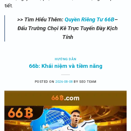
tiết.
>> Tìm Hiểu Thêm:
Quyền Riêng Tư 66B
–
Đấu Trường Chọi Kê Trực Tuyến Đầy Kịch
Tính
HƯỚNG DẪN
66b: Khái niệm và tiềm năng
POSTED ON
2026-08-08
BY
SEO TEAM