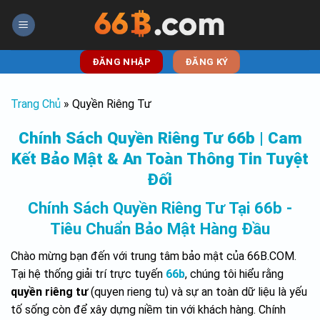
Skip
to
content
ĐĂNG NHẬP
ĐĂNG KÝ
Trang Chủ
»
Quyền Riêng Tư
Chính Sách Quyền Riêng Tư 66b | Cam
Kết Bảo Mật & An Toàn Thông Tin Tuyệt
Đối
Chính Sách Quyền Riêng Tư Tại 66b -
Tiêu Chuẩn Bảo Mật Hàng Đầu
Chào mừng bạn đến với trung tâm bảo mật của 66B.COM.
Tại hệ thống giải trí trực tuyến
66b
, chúng tôi hiểu rằng
quyền riêng tư
(quyen rieng tu) và sự an toàn dữ liệu là yếu
tố sống còn để xây dựng niềm tin với khách hàng. Chính