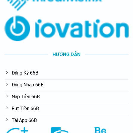
HƯỚNG DẪN
Đăng Ký 66B
Đăng Nhập 66B
Nạp Tiền 66B
Rút Tiền 66B
Tải App 66B