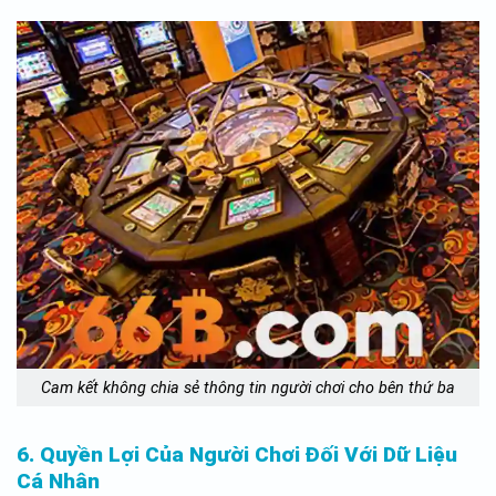
Cam kết không chia sẻ thông tin người chơi cho bên thứ ba
6. Quyền Lợi Của Người Chơi Đối Với Dữ Liệu
Cá Nhân