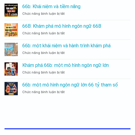
66b: Khái niệm và tiềm năng
Chức năng bình luận bị tắt
66b:
Khái
niệm
66B: Khám phá mô hình ngôn ngữ 66B
và
Chức năng bình luận bị tắt
66B:
tiềm
Khám
năng
phá
66b: một khái niệm và hành trình khám phá
mô
Chức năng bình luận bị tắt
66b:
hình
một
ngôn
khái
ngữ
Khám phá 66b: một mô hình ngôn ngữ lớn
niệm
66B
Chức năng bình luận bị tắt
Khám
và
phá
hành
66b:
trình
66b: một mô hình ngôn ngữ lớn 66 tỷ tham số
một
khám
Chức năng bình luận bị tắt
66b:
mô
phá
một
hình
mô
ngôn
hình
ngữ
ngôn
lớn
ngữ
lớn
66
tỷ