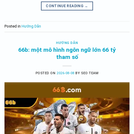
CONTINUE READING
→
Posted in
Hướng Dẫn
HƯỚNG DẪN
66b: một mô hình ngôn ngữ lớn 66 tỷ
tham số
POSTED ON
2026-08-08
BY
SEO TEAM