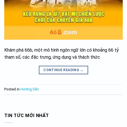
Khám phá 66b, một mô hình ngôn ngữ lớn có khoảng 66 tỷ
tham số, các đặc trưng, ứng dụng và thách thức
CONTINUE READING
→
Posted in
Hướng Dẫn
TIN TỨC MỚI NHẤT