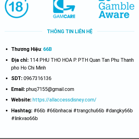
THÔNG TIN LIÊN HỆ
Thương Hiệu
:
66B
Địa chỉ:
114 PHU THO HOA P. PTH Quan Tan Phu Thanh
pho Ho Chi Minh
SDT:
0967316136
Email:
phuq7155@gmail.com
Website:
https://allaccessdisney.com/
Hashtag:
#66b #66bnhacai #trangchu66b #dangky66b
#linkvao66b