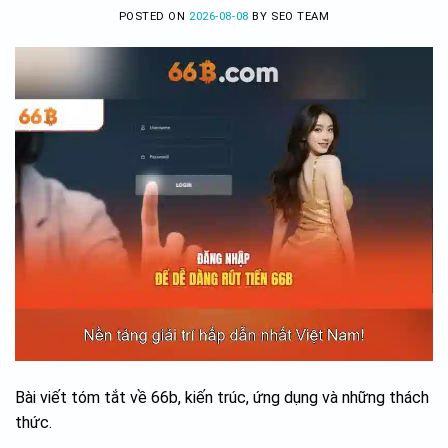
POSTED ON
2026-08-08
BY
SEO TEAM
Bài viết tóm tắt về 66b, kiến trúc, ứng dụng và những thách
thức.