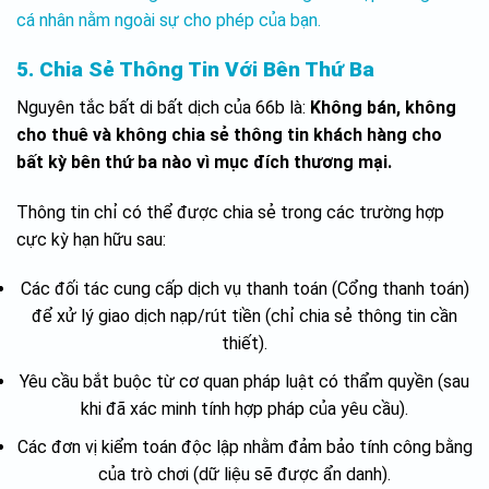
cá nhân nằm ngoài sự cho phép của bạn.
5. Chia Sẻ Thông Tin Với Bên Thứ Ba
Nguyên tắc bất di bất dịch của 66b là:
Không bán, không
cho thuê và không chia sẻ thông tin khách hàng cho
bất kỳ bên thứ ba nào vì mục đích thương mại.
Thông tin chỉ có thể được chia sẻ trong các trường hợp
cực kỳ hạn hữu sau:
Các đối tác cung cấp dịch vụ thanh toán (Cổng thanh toán)
để xử lý giao dịch nạp/rút tiền (chỉ chia sẻ thông tin cần
thiết).
Yêu cầu bắt buộc từ cơ quan pháp luật có thẩm quyền (sau
khi đã xác minh tính hợp pháp của yêu cầu).
Các đơn vị kiểm toán độc lập nhằm đảm bảo tính công bằng
của trò chơi (dữ liệu sẽ được ẩn danh).