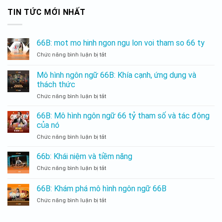
TIN TỨC MỚI NHẤT
66B: mot mo hinh ngon ngu lon voi tham so 66 ty
Chức năng bình luận bị tắt
66B:
mot
mo
Mô hình ngôn ngữ 66B: Khía cạnh, ứng dụng và
hinh
thách thức
ngon
Chức năng bình luận bị tắt
Mô
ngu
hình
lon
ngôn
voi
66B: Mô hình ngôn ngữ 66 tỷ tham số và tác động
ngữ
tham
của nó
66B:
so
Chức năng bình luận bị tắt
66B:
Khía
66
Mô
cạnh,
ty
hình
66b: Khái niệm và tiềm năng
ứng
ngôn
dụng
Chức năng bình luận bị tắt
66b:
ngữ
và
Khái
66
thách
niệm
66B: Khám phá mô hình ngôn ngữ 66B
tỷ
thức
và
tham
Chức năng bình luận bị tắt
66B:
tiềm
số
Khám
năng
và
phá
tác