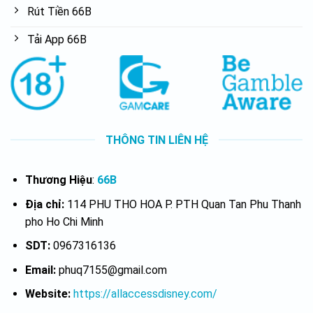
Rút Tiền 66B
Tải App 66B
THÔNG TIN LIÊN HỆ
Thương Hiệu
:
66B
Địa chỉ:
114 PHU THO HOA P. PTH Quan Tan Phu Thanh
pho Ho Chi Minh
SDT:
0967316136
Email:
phuq7155@gmail.com
Website:
https://allaccessdisney.com/