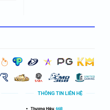
THÔNG TIN LIÊN HỆ
Thương Hiệu
:
66B