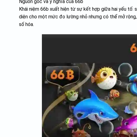
Nguồn gốc và ý nghĩa của 66b
Khái niệm 66b xuất hiện từ sự kết hợp giữa hai yếu tố: 
diện cho một mức đo lường nhỏ nhưng có thể mở rộng, 
số hóa.