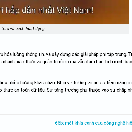
 trúc và cách hoạt động
ưu hóa luồng thông tin, và xây dựng các giải pháp phi tập trung. 
n nhanh, xác thực và quản trị rủi ro mà vẫn đảm bảo tính minh bạc
theo nhiều hướng khác nhau. Nhìn về tương lai, nó có tiềm năng 
ao thức an toàn dữ liệu. Sự tăng trưởng phụ thuộc vào sự chấp n
66b: một khía cạnh của công nghệ hiệ