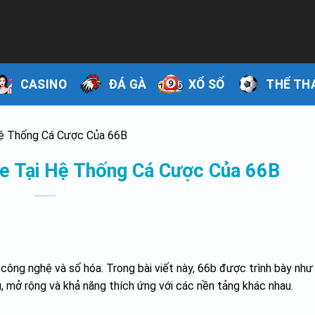
CASINO
ĐÁ GÀ
XỔ SỐ
THỂ TH
Hệ Thống Cá Cược Của 66B
e Tại Hệ Thống Cá Cược Của 66B
 công nghệ và số hóa. Trong bài viết này, 66b được trình bày nh
ệu, mở rộng và khả năng thích ứng với các nền tảng khác nhau.