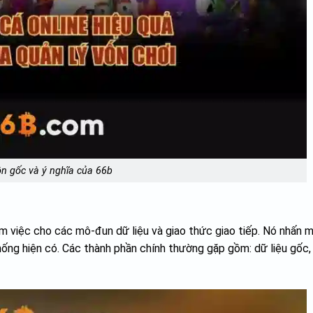
n gốc và ý nghĩa của 66b
việc cho các mô-đun dữ liệu và giao thức giao tiếp. Nó nhấn m
hống hiện có. Các thành phần chính thường gặp gồm: dữ liệu gốc, 