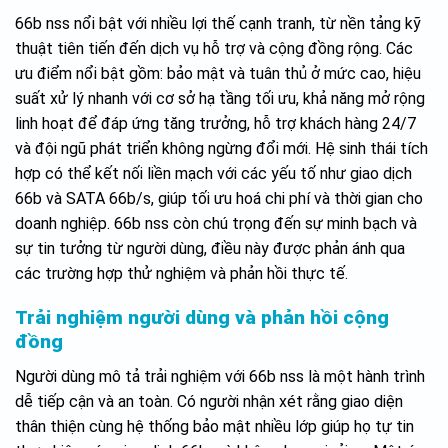
66b nss nổi bật với nhiều lợi thế cạnh tranh, từ nền tảng kỹ
thuật tiên tiến đến dịch vụ hỗ trợ và cộng đồng rộng. Các
ưu điểm nổi bật gồm: bảo mật và tuân thủ ở mức cao, hiệu
suất xử lý nhanh với cơ sở hạ tầng tối ưu, khả năng mở rộng
linh hoạt để đáp ứng tăng trưởng, hỗ trợ khách hàng 24/7
và đội ngũ phát triển không ngừng đổi mới. Hệ sinh thái tích
hợp có thể kết nối liền mạch với các yếu tố như giao dịch
66b và SATA 66b/s, giúp tối ưu hoá chi phí và thời gian cho
doanh nghiệp. 66b nss còn chú trọng đến sự minh bạch và
sự tin tưởng từ người dùng, điều này được phản ánh qua
các trường hợp thử nghiệm và phản hồi thực tế.
Trải nghiệm người dùng và phản hồi cộng
đồng
Người dùng mô tả trải nghiệm với 66b nss là một hành trình
dễ tiếp cận và an toàn. Có người nhận xét rằng giao diện
thân thiện cùng hệ thống bảo mật nhiều lớp giúp họ tự tin