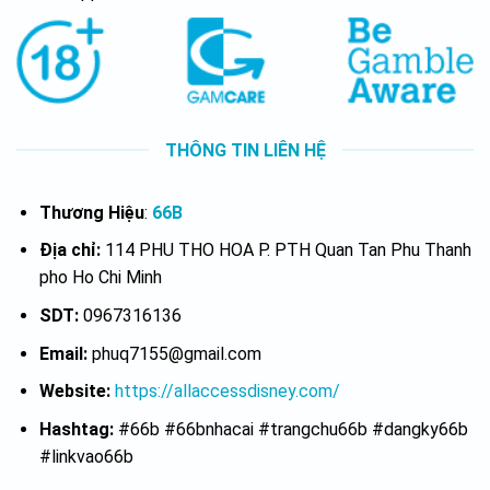
THÔNG TIN LIÊN HỆ
Thương Hiệu
:
66B
Địa chỉ:
114 PHU THO HOA P. PTH Quan Tan Phu Thanh
pho Ho Chi Minh
SDT:
0967316136
Email:
phuq7155@gmail.com
Website:
https://allaccessdisney.com/
Hashtag:
#66b #66bnhacai #trangchu66b #dangky66b
#linkvao66b