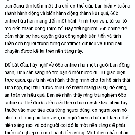
bạn đang tìm kiếm một địa chỉ có thể giúp bạn biến ý tưởng
thành hành động và biến hành động thành kết quả, 66b
online hứa hẹn mang đến một hành trình trọn vẹn, từ sự tò
mò đến thành công thực tế. Hãy trải nghiệm 66b online để
cảm nhận sự hòa quyện giữa công nghệ tiên tiến và tinh
thần con người trong từng centimet dữ liệu và từng câu
chuyện được kể lại trên nền tảng này.
Để bắt đầu, hãy nghĩ về 66b online như một người bạn đồng
hành, luôn sẵn sàng hỗ trợ bạn ở mỗi bước đi. Từ giao diện
trực quan, quy trình vận hành thông minh cho tới hệ sinh thái
tích hợp, mọi thứ được thiết kế nhằm mang lại sự dễ dàng,
an toàn và hiệu quả. Bạn sẽ nhận thấy rằng trải nghiệm 66b
online có thể được diễn giải theo nhiều cách khác nhau tùy
thuộc vào mục tiêu của từng người dùng: có người xem nó
như một công cụ làm việc, có người xem như một kênh thể
hiện sáng tạo, và có người coi đó là một nền tảng để phát
triển sự nghiệp số một cách bền vững. Một điều chắc chắn