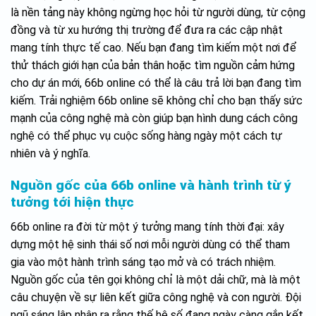
là nền tảng này không ngừng học hỏi từ người dùng, từ cộng
đồng và từ xu hướng thị trường để đưa ra các cập nhật
mang tính thực tế cao. Nếu bạn đang tìm kiếm một nơi để
thử thách giới hạn của bản thân hoặc tìm nguồn cảm hứng
cho dự án mới, 66b online có thể là câu trả lời bạn đang tìm
kiếm. Trải nghiệm 66b online sẽ không chỉ cho bạn thấy sức
mạnh của công nghệ mà còn giúp bạn hình dung cách công
nghệ có thể phục vụ cuộc sống hàng ngày một cách tự
nhiên và ý nghĩa.
Nguồn gốc của 66b online và hành trình từ ý
tưởng tới hiện thực
66b online ra đời từ một ý tưởng mang tính thời đại: xây
dựng một hệ sinh thái số nơi mỗi người dùng có thể tham
gia vào một hành trình sáng tạo mở và có trách nhiệm.
Nguồn gốc của tên gọi không chỉ là một dải chữ, mà là một
câu chuyện về sự liên kết giữa công nghệ và con người. Đội
ngũ sáng lập nhận ra rằng thế hệ số đang ngày càng gắn kết