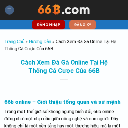
Skip
to
content
ĐĂNG NHẬP
ĐĂNG KÝ
Trang Chủ
»
Hướng Dẫn
»
Cách Xem Đá Gà Online Tại Hệ
Thống Cá Cược Của 66B
Cách Xem Đá Gà Online Tại Hệ
Thống Cá Cược Của 66B
66b online – Giới thiệu tổng quan và sứ mệnh
Trong một thế giới số không ngừng biến đổi, 66b online
đứng như một nhịp cầu giữa công nghệ và con người. Đây
không chỉ là một nền tảng hay một thương hiệu, mà là một