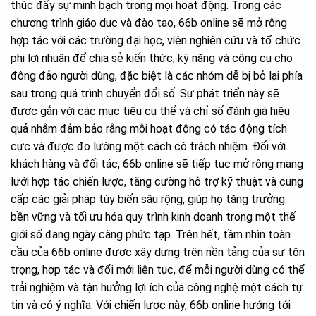
thúc đẩy sự minh bạch trong mọi hoạt động. Trong các
chương trình giáo dục và đào tạo, 66b online sẽ mở rộng
hợp tác với các trường đại học, viện nghiên cứu và tổ chức
phi lợi nhuận để chia sẻ kiến thức, kỹ năng và công cụ cho
đông đảo người dùng, đặc biệt là các nhóm dễ bị bỏ lại phía
sau trong quá trình chuyển đổi số. Sự phát triển này sẽ
được gắn với các mục tiêu cụ thể và chỉ số đánh giá hiệu
quả nhằm đảm bảo rằng mỗi hoạt động có tác động tích
cực và được đo lường một cách có trách nhiệm. Đối với
khách hàng và đối tác, 66b online sẽ tiếp tục mở rộng mạng
lưới hợp tác chiến lược, tăng cường hỗ trợ kỹ thuật và cung
cấp các giải pháp tùy biến sâu rộng, giúp họ tăng trưởng
bền vững và tối ưu hóa quy trình kinh doanh trong một thế
giới số đang ngày càng phức tạp. Trên hết, tầm nhìn toàn
cầu của 66b online được xây dựng trên nền tảng của sự tôn
trọng, hợp tác và đổi mới liên tục, để mỗi người dùng có thể
trải nghiệm và tận hưởng lợi ích của công nghệ một cách tự
tin và có ý nghĩa. Với chiến lược này, 66b online hướng tới