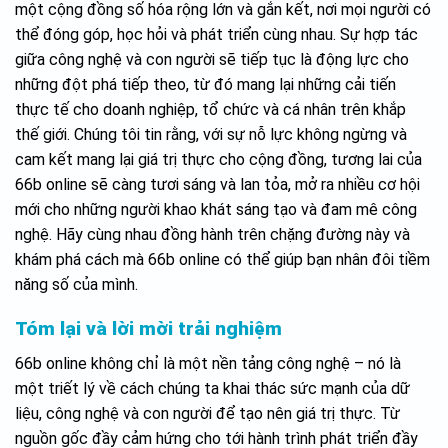
một cộng đồng số hóa rộng lớn và gắn kết, nơi mọi người có
thể đóng góp, học hỏi và phát triển cùng nhau. Sự hợp tác
giữa công nghệ và con người sẽ tiếp tục là động lực cho
những đột phá tiếp theo, từ đó mang lại những cải tiến
thực tế cho doanh nghiệp, tổ chức và cá nhân trên khắp
thế giới. Chúng tôi tin rằng, với sự nỗ lực không ngừng và
cam kết mang lại giá trị thực cho cộng đồng, tương lai của
66b online sẽ càng tươi sáng và lan tỏa, mở ra nhiều cơ hội
mới cho những người khao khát sáng tạo và đam mê công
nghệ. Hãy cùng nhau đồng hành trên chặng đường này và
khám phá cách mà 66b online có thể giúp bạn nhân đôi tiềm
năng số của mình.
Tóm lại và lời mời trải nghiệm
66b online không chỉ là một nền tảng công nghệ – nó là
một triết lý về cách chúng ta khai thác sức mạnh của dữ
liệu, công nghệ và con người để tạo nên giá trị thực. Từ
nguồn gốc đầy cảm hứng cho tới hành trình phát triển đầy