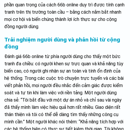
phần quan trọng của cách 66b online duy trì được tính cạnh
tranh trên thị trường toàn cầu – bằng cách nắm bắt nhanh
mọi cơ hội và biến chúng thành lợi ích thực sự cho cộng
đồng người dùng.
Trải nghiệm người dùng và phản hồi từ cộng
đồng
Đánh giá 66b online từ phía người dùng cho thấy một bức
tranh đa chiều: có người khen sự trực quan và khả năng tùy
biến cao, có người ghi nhận sự an toàn và tính ổn định của
hệ thống. Trong các cuộc trò chuyện trực tuyến và các bài
viết phản hồi, mọi người đều nhắc đến cảm giác được kiểm
soát và tự tin khi làm việc với nền tảng. Một người dùng
chia sẻ: “Tôi bắt đầu với một dự án nhỏ và chỉ sau vài ngày
đã thấy mình làm việc hiệu quả hơn rất nhiều. Giao diện rất
thân thiện và tôi có thể dễ dàng tìm thấy những công cụ
mình cần.” Một người khác nói thêm: “Khả năng tích hợp với
các hệ thống hiện có thực sự tiết kiệm thời gian. Tôi không