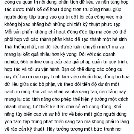
công cụ quản trị nội dung, phân tích dữ liệu, và nền tảng hợp
tác được thiết kế để hoạt động trơn tru cùng nhau, giúp
người dùng tập trung vào giá trị cốt lõi của công việc mà
không bị xao nhãng bởi những chi tiết kỹ thuật phức tạp.
Mỗi sản phẩm không chỉ hoạt động độc lập mà còn có thể
phối hợp với các thành phần khác để tạo thành một hệ sinh
thái thống nhất, nơi dữ liệu được luân chuyển mượt mà và
mang lại kết quả nhiều hơn kỳ vọng. Đối với các doanh
nghiệp, 66b online cung cấp các giải pháp quản trị quy trình,
hợp tác và tối ưu vận hành. Bạn có thể dùng các công cụ
này để tạo ra các quy trình làm việc chuẩn hóa, đồng bộ hóa
dữ liệu giữa các bộ phận, và theo dõi tiến độ dự án một
cách rõ ràng. Đối với cá nhân và nhà sáng tạo, nền tảng này
mang lại các tính năng cho phép thể hiện ý tưởng một cách
nhanh chóng, từ thiết kế đến chia sẻ với cộng đồng. Khả
năng tùy biến cao và sự hỗ trợ về bảo mật giúp người dùng
yên tâm tập trung phát triển sáng tạo mà không phải lo lắng
về rào cản kỹ thuật. Hãy tưởng tượng một bức tranh nơi