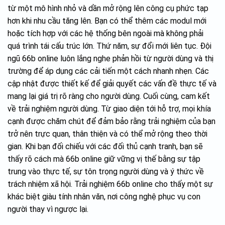
từ một mô hình nhỏ và dần mở rộng lên công cụ phức tạp
hơn khi nhu cầu tăng lên. Bạn có thể thêm các modul mới
hoặc tích hợp với các hệ thống bên ngoài mà không phải
quá trình tái cấu trúc lớn. Thứ năm, sự đổi mới liên tục. Đội
ngũ 66b online luôn lắng nghe phản hồi từ người dùng và thị
trường để áp dụng các cải tiến một cách nhanh nhẹn. Các
cập nhật được thiết kế để giải quyết các vấn đề thực tế và
mang lại giá trị rõ ràng cho người dùng. Cuối cùng, cam kết
về trải nghiệm người dùng. Từ giao diện tới hỗ trợ, mọi khía
cạnh được chăm chút để đảm bảo rằng trải nghiệm của bạn
trở nên trực quan, thân thiện và có thể mở rộng theo thời
gian. Khi bạn đối chiếu với các đối thủ cạnh tranh, bạn sẽ
thấy rõ cách mà 66b online giữ vững vị thế bằng sự tập
trung vào thực tế, sự tôn trọng người dùng và ý thức về
trách nhiệm xã hội. Trải nghiệm 66b online cho thấy một sự
khác biệt giàu tính nhân văn, nơi công nghệ phục vụ con
người thay vì ngược lại.