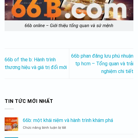
66b online – Giới thiệu tổng quan và sứ mệnh
66b phan đăng lưu phú nhuận
66b of the b: Hành trình
tp hcm – Tổng quan và trải
thương hiệu và giá trị đổi mới
nghiệm chi tiết
TIN TỨC MỚI NHẤT
66b: một khái niệm và hành trình khám phá
Chức năng bình luận bị tắt
66b:
một