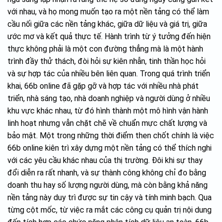
với nhau, và họ mong muốn tạo ra một nền tảng có thể làm
cầu nối giữa các nền tảng khác, giữa dữ liệu và giá trị, giữa
ước mơ và kết quả thực tế. Hành trình từ ý tưởng đến hiện
thực không phải là một con đường thẳng mà là một hành
trình đầy thử thách, đòi hỏi sự kiên nhẫn, tinh thần học hỏi
và sự hợp tác của nhiều bên liên quan. Trong quá trình triển
khai, 66b online đã gặp gỡ và hợp tác với nhiều nhà phát
triển, nhà sáng tạo, nhà doanh nghiệp và người dùng ở nhiều
khu vực khác nhau, từ đó hình thành một mô hình vận hành
linh hoạt nhưng vẫn chặt chẽ về chuẩn mực chất lượng và
bảo mật. Một trong những thời điểm then chốt chính là việc
66b online kiên trì xây dựng một nền tảng có thể thích nghi
với các yêu cầu khác nhau của thị trường. Đôi khi sự thay
đổi diễn ra rất nhanh, và sự thành công không chỉ đo bằng
doanh thu hay số lượng người dùng, mà còn bằng khả năng
nền tảng này duy trì được sự tin cậy và tính minh bạch. Qua
từng cột mốc, từ việc ra mắt các công cụ quản trị nội dung