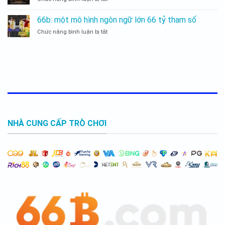
và
phá
hành
66b:
trình
66b: một mô hình ngôn ngữ lớn 66 tỷ tham số
một
khám
Chức năng bình luận bị tắt
66b:
mô
phá
một
hình
mô
ngôn
hình
ngữ
ngôn
lớn
ngữ
lớn
66
tỷ
tham
số
NHÀ CUNG CẤP TRÒ CHƠI