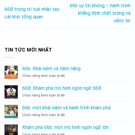
66b uy tín không – hành trình
66B trong trí tuệ nhân tạo:
khẳng định chất lượng và
cái nhìn tổng quan
niềm tin
TIN TỨC MỚI NHẤT
66b: Khái niệm và tiềm năng
Chức năng bình luận bị tắt
66b:
Khái
niệm
66B: Khám phá mô hình ngôn ngữ 66B
và
Chức năng bình luận bị tắt
66B:
tiềm
Khám
năng
phá
66b: một khái niệm và hành trình khám phá
mô
Chức năng bình luận bị tắt
66b:
hình
một
ngôn
khái
ngữ
Khám phá 66b: một mô hình ngôn ngữ lớn
niệm
66B
Chức năng bình luận bị tắt
Khám