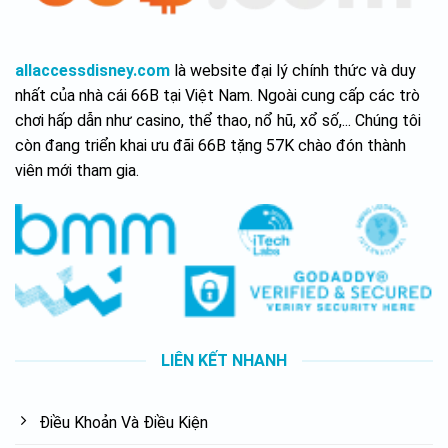
allaccessdisney.com
là website đại lý chính thức và duy
nhất của nhà cái 66B tại Việt Nam. Ngoài cung cấp các trò
chơi hấp dẫn như casino, thể thao, nổ hũ, xổ số,... Chúng tôi
còn đang triển khai ưu đãi 66B tặng 57K chào đón thành
viên mới tham gia.
LIÊN KẾT NHANH
Điều Khoản Và Điều Kiện