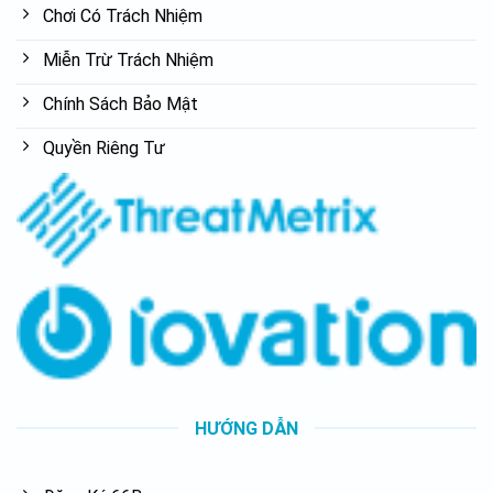
Chơi Có Trách Nhiệm
Miễn Trừ Trách Nhiệm
Chính Sách Bảo Mật
Quyền Riêng Tư
HƯỚNG DẪN