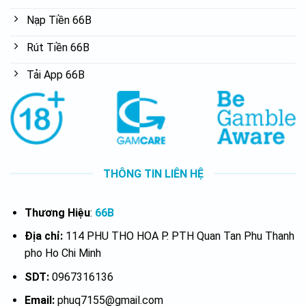
Nạp Tiền 66B
Rút Tiền 66B
Tải App 66B
THÔNG TIN LIÊN HỆ
Thương Hiệu
:
66B
Địa chỉ:
114 PHU THO HOA P. PTH Quan Tan Phu Thanh
pho Ho Chi Minh
SDT:
0967316136
Email:
phuq7155@gmail.com