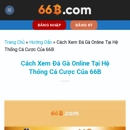
Skip
to
content
ĐĂNG NHẬP
ĐĂNG KÝ
Trang Chủ
»
Hướng Dẫn
»
Cách Xem Đá Gà Online Tại Hệ
Thống Cá Cược Của 66B
Cách Xem Đá Gà Online Tại Hệ
Thống Cá Cược Của 66B