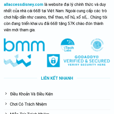
allaccessdisney.com
là website đại lý chính thức và duy
nhất của nhà cái 66B tại Việt Nam. Ngoài cung cấp các trò
chơi hấp dẫn như casino, thể thao, nổ hũ, xổ số,... Chúng tôi
còn đang triển khai ưu đãi 66B tặng 57K chào đón thành
viên mới tham gia.
LIÊN KẾT NHANH
Điều Khoản Và Điều Kiện
Chơi Có Trách Nhiệm