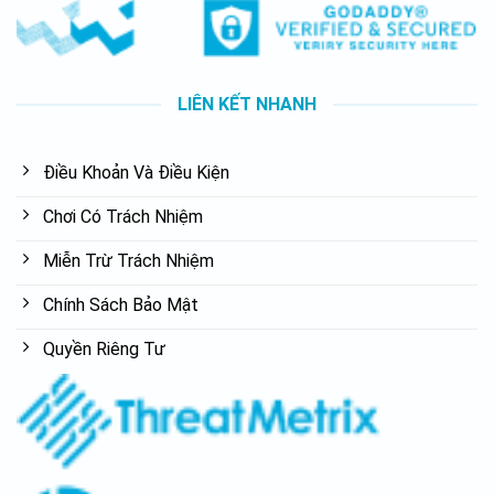
LIÊN KẾT NHANH
Điều Khoản Và Điều Kiện
Chơi Có Trách Nhiệm
Miễn Trừ Trách Nhiệm
Chính Sách Bảo Mật
Quyền Riêng Tư