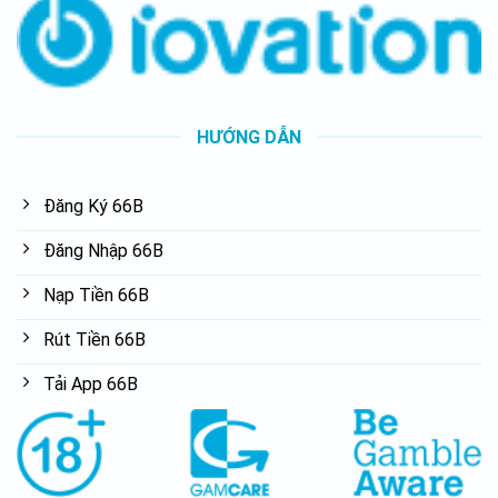
HƯỚNG DẪN
Đăng Ký 66B
Đăng Nhập 66B
Nạp Tiền 66B
Rút Tiền 66B
Tải App 66B