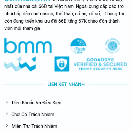
nhất của nhà cái 66B tại Việt Nam. Ngoài cung cấp các trò
chơi hấp dẫn như casino, thể thao, nổ hũ, xổ số,... Chúng tôi
còn đang triển khai ưu đãi 66B tặng 57K chào đón thành
viên mới tham gia.
LIÊN KẾT NHANH
Điều Khoản Và Điều Kiện
Chơi Có Trách Nhiệm
Miễn Trừ Trách Nhiệm