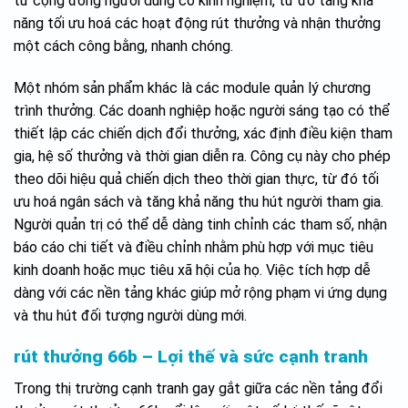
từ cộng đồng người dùng có kinh nghiệm, từ đó tăng khả
năng tối ưu hoá các hoạt động rút thưởng và nhận thưởng
một cách công bằng, nhanh chóng.
Một nhóm sản phẩm khác là các module quản lý chương
trình thưởng. Các doanh nghiệp hoặc người sáng tạo có thể
thiết lập các chiến dịch đổi thưởng, xác định điều kiện tham
gia, hệ số thưởng và thời gian diễn ra. Công cụ này cho phép
theo dõi hiệu quả chiến dịch theo thời gian thực, từ đó tối
ưu hoá ngân sách và tăng khả năng thu hút người tham gia.
Người quản trị có thể dễ dàng tinh chỉnh các tham số, nhận
báo cáo chi tiết và điều chỉnh nhằm phù hợp với mục tiêu
kinh doanh hoặc mục tiêu xã hội của họ. Việc tích hợp dễ
dàng với các nền tảng khác giúp mở rộng phạm vi ứng dụng
và thu hút đối tượng người dùng mới.
rút thưởng 66b – Lợi thế và sức cạnh tranh
Trong thị trường cạnh tranh gay gắt giữa các nền tảng đổi