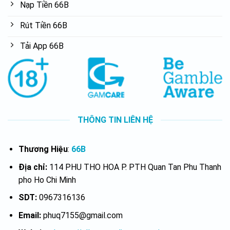
Nạp Tiền 66B
Rút Tiền 66B
Tải App 66B
THÔNG TIN LIÊN HỆ
Thương Hiệu
:
66B
Địa chỉ:
114 PHU THO HOA P. PTH Quan Tan Phu Thanh
pho Ho Chi Minh
SDT:
0967316136
Email:
phuq7155@gmail.com