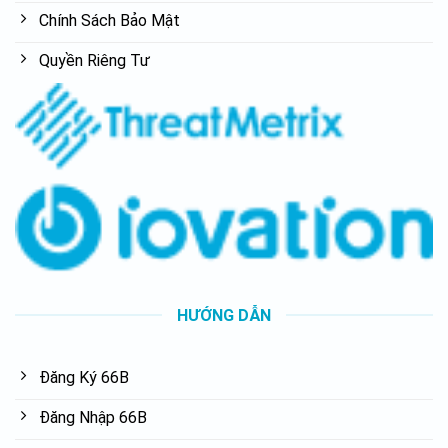
Chính Sách Bảo Mật
Quyền Riêng Tư
HƯỚNG DẪN
Đăng Ký 66B
Đăng Nhập 66B