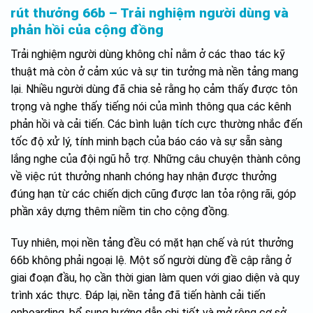
rút thưởng 66b – Trải nghiệm người dùng và
phản hồi của cộng đồng
Trải nghiệm người dùng không chỉ nằm ở các thao tác kỹ
thuật mà còn ở cảm xúc và sự tin tưởng mà nền tảng mang
lại. Nhiều người dùng đã chia sẻ rằng họ cảm thấy được tôn
trọng và nghe thấy tiếng nói của mình thông qua các kênh
phản hồi và cải tiến. Các bình luận tích cực thường nhắc đến
tốc độ xử lý, tính minh bạch của báo cáo và sự sẵn sàng
lắng nghe của đội ngũ hỗ trợ. Những câu chuyện thành công
về việc rút thưởng nhanh chóng hay nhận được thưởng
đúng hạn từ các chiến dịch cũng được lan tỏa rộng rãi, góp
phần xây dựng thêm niềm tin cho cộng đồng.
Tuy nhiên, mọi nền tảng đều có mặt hạn chế và rút thưởng
66b không phải ngoại lệ. Một số người dùng đề cập rằng ở
giai đoạn đầu, họ cần thời gian làm quen với giao diện và quy
trình xác thực. Đáp lại, nền tảng đã tiến hành cải tiến
onboarding, bổ sung hướng dẫn chi tiết và mở rộng cơ sở