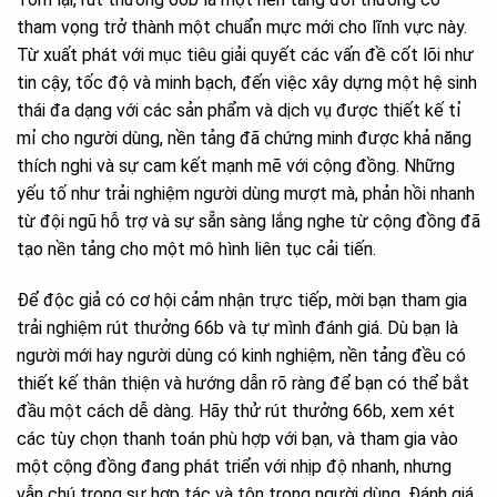
tham vọng trở thành một chuẩn mực mới cho lĩnh vực này.
Từ xuất phát với mục tiêu giải quyết các vấn đề cốt lõi như
tin cậy, tốc độ và minh bạch, đến việc xây dựng một hệ sinh
thái đa dạng với các sản phẩm và dịch vụ được thiết kế tỉ
mỉ cho người dùng, nền tảng đã chứng minh được khả năng
thích nghi và sự cam kết mạnh mẽ với cộng đồng. Những
yếu tố như trải nghiệm người dùng mượt mà, phản hồi nhanh
từ đội ngũ hỗ trợ và sự sẵn sàng lắng nghe từ cộng đồng đã
tạo nền tảng cho một mô hình liên tục cải tiến.
Để độc giả có cơ hội cảm nhận trực tiếp, mời bạn tham gia
trải nghiệm rút thưởng 66b và tự mình đánh giá. Dù bạn là
người mới hay người dùng có kinh nghiệm, nền tảng đều có
thiết kế thân thiện và hướng dẫn rõ ràng để bạn có thể bắt
đầu một cách dễ dàng. Hãy thử rút thưởng 66b, xem xét
các tùy chọn thanh toán phù hợp với bạn, và tham gia vào
một cộng đồng đang phát triển với nhịp độ nhanh, nhưng
vẫn chú trọng sự hợp tác và tôn trọng người dùng. Đánh giá