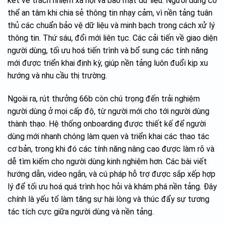
kết về trách nhiệm xã hội và bảo mật dữ liệu. Người dùng có
thể an tâm khi chia sẻ thông tin nhạy cảm, vì nền tảng tuân
thủ các chuẩn bảo vệ dữ liệu và minh bạch trong cách xử lý
thông tin. Thứ sáu, đổi mới liên tục. Các cải tiến về giao diện
người dùng, tối ưu hoá tiến trình và bổ sung các tính năng
mới được triển khai định kỳ, giúp nền tảng luôn đuổi kịp xu
hướng và nhu cầu thị trường.
Ngoài ra, rút thưởng 66b còn chú trọng đến trải nghiệm
người dùng ở mọi cấp độ, từ người mới cho tới người dùng
thành thạo. Hệ thống onboarding được thiết kế để người
dùng mới nhanh chóng làm quen và triển khai các thao tác
cơ bản, trong khi đó các tính năng nâng cao được làm rõ và
dễ tìm kiếm cho người dùng kinh nghiệm hơn. Các bài viết
hướng dẫn, video ngắn, và cú pháp hỗ trợ được sắp xếp hợp
lý để tối ưu hoá quá trình học hỏi và khám phá nền tảng. Đây
chính là yếu tố làm tăng sự hài lòng và thúc đẩy sự tương
tác tích cực giữa người dùng và nền tảng.