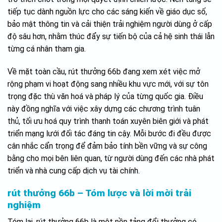
tiếp tục dành nguồn lực cho các sáng kiến về giáo dục số,
bảo mật thông tin và cải thiện trải nghiệm người dùng ở cấp
độ sâu hơn, nhằm thúc đẩy sự tiến bộ của cả hệ sinh thái lẫn
từng cá nhân tham gia.
Về mặt toàn cầu, rút thưởng 66b đang xem xét việc mở
rộng phạm vi hoạt động sang nhiều khu vực mới, với sự tôn
trọng đặc thù văn hoá và pháp lý của từng quốc gia. Điều
này đồng nghĩa với việc xây dựng các chương trình tuân
thủ, tối ưu hoá quy trình thanh toán xuyên biên giới và phát
triển mạng lưới đối tác đáng tin cậy. Mỗi bước đi đều được
cân nhắc cẩn trọng để đảm bảo tính bền vững và sự công
bằng cho mọi bên liên quan, từ người dùng đến các nhà phát
triển và nhà cung cấp dịch vụ tài chính.
rút thưởng 66b – Tóm lược và lời mời trải
nghiệm
Tóm lại, rút thưởng 66b là một nền tảng đổi thưởng có