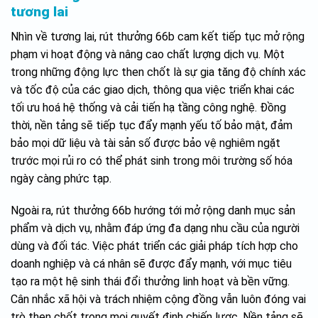
tương lai
Nhìn về tương lai, rút thưởng 66b cam kết tiếp tục mở rộng
phạm vi hoạt động và nâng cao chất lượng dịch vụ. Một
trong những động lực then chốt là sự gia tăng độ chính xác
và tốc độ của các giao dịch, thông qua việc triển khai các
tối ưu hoá hệ thống và cải tiến hạ tầng công nghệ. Đồng
thời, nền tảng sẽ tiếp tục đẩy mạnh yếu tố bảo mật, đảm
bảo mọi dữ liệu và tài sản số được bảo vệ nghiêm ngặt
trước mọi rủi ro có thể phát sinh trong môi trường số hóa
ngày càng phức tạp.
Ngoài ra, rút thưởng 66b hướng tới mở rộng danh mục sản
phẩm và dịch vụ, nhằm đáp ứng đa dạng nhu cầu của người
dùng và đối tác. Việc phát triển các giải pháp tích hợp cho
doanh nghiệp và cá nhân sẽ được đẩy mạnh, với mục tiêu
tạo ra một hệ sinh thái đổi thưởng linh hoạt và bền vững.
Cân nhắc xã hội và trách nhiệm cộng đồng vẫn luôn đóng vai
trò then chốt trong mọi quyết định chiến lược. Nền tảng sẽ